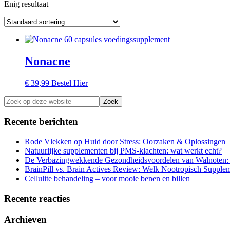
Enig resultaat
Nonacne
€
39,99
Bestel Hier
Primaire
Zoek
op
Sidebar
deze
Recente berichten
website
Rode Vlekken op Huid door Stress: Oorzaken & Oplossingen
Natuurlijke supplementen bij PMS-klachten: wat werkt echt?
De Verbazingwekkende Gezondheidsvoordelen van Walnoten:
BrainPill vs. Brain Actives Review: Welk Nootropisch Suppleme
Cellulite behandeling – voor mooie benen en billen
Recente reacties
Archieven