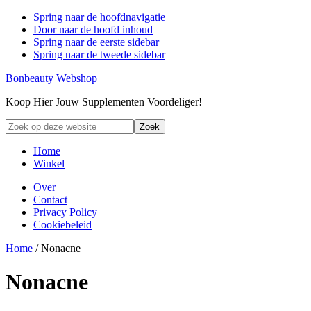
Spring naar de hoofdnavigatie
Door naar de hoofd inhoud
Spring naar de eerste sidebar
Spring naar de tweede sidebar
Bonbeauty Webshop
Koop Hier Jouw Supplementen Voordeliger!
Zoek
op
deze
Home
website
Winkel
Over
Contact
Privacy Policy
Cookiebeleid
Home
/ Nonacne
Nonacne